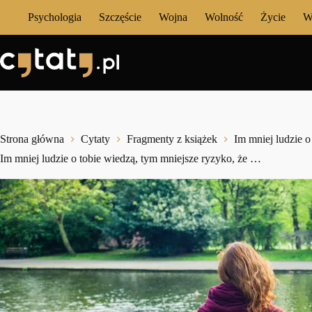
Przejdź
Psychologia
Szczęście
Wojna
Wolność
Życie
W
do
treści
Strona główna
Cytaty
Fragmenty z książek
Im mniej ludzie o
Im mniej ludzie o tobie wiedzą, tym mniejsze ryzyko, że …