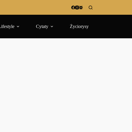
Lifestyle
Cytaty
Życiorysy