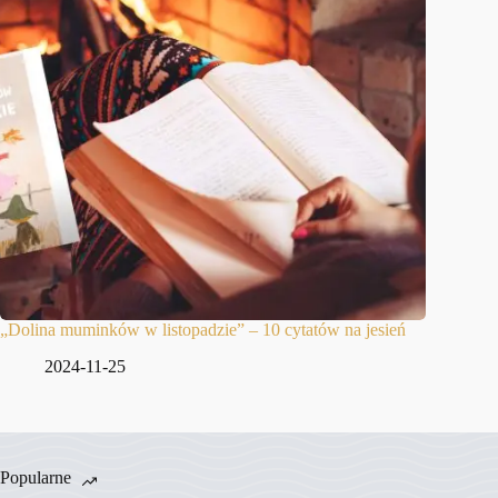
„Dolina muminków w listopadzie” – 10 cytatów na jesień
2024-11-25
Popularne