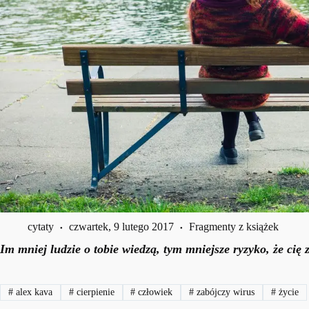
cytaty
czwartek, 9 lutego 2017
Fragmenty z książek
Im mniej ludzie o tobie wiedzą, tym mniejsze ryzyko, że cię 
#
alex kava
#
cierpienie
#
człowiek
#
zabójczy wirus
#
życie