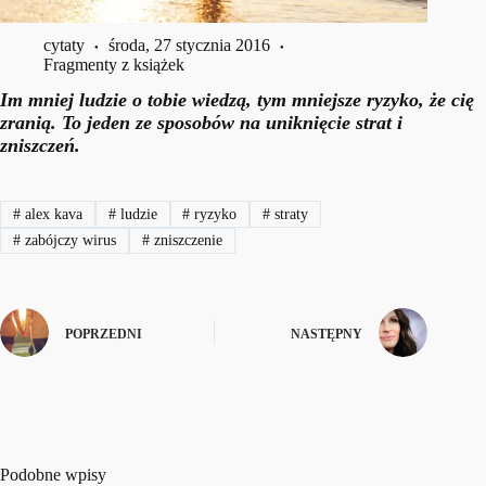
cytaty
środa, 27 stycznia 2016
Fragmenty z książek
Im mniej ludzie o tobie wiedzą, tym mniejsze ryzyko, że cię
zranią. To jeden ze sposobów na uniknięcie strat i
zniszczeń.
#
alex kava
#
ludzie
#
ryzyko
#
straty
#
zabójczy wirus
#
zniszczenie
POPRZEDNI
NASTĘPNY
Podobne wpisy