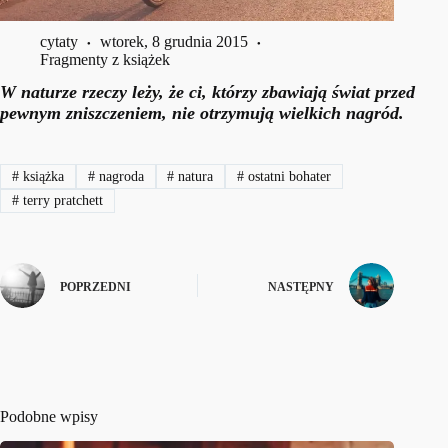
cytaty
wtorek, 8 grudnia 2015
Fragmenty z książek
W naturze rzeczy leży, że ci, którzy zbawiają świat przed
pewnym zniszczeniem, nie otrzymują wielkich nagród.
#
książka
#
nagroda
#
natura
#
ostatni bohater
#
terry pratchett
POPRZEDNI
NASTĘPNY
Podobne wpisy