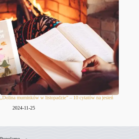
„Dolina muminków w listopadzie” – 10 cytatów na jesień
2024-11-25
Popularne