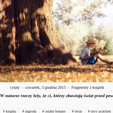
cytaty
czwartek, 3 grudnia 2015
Fragmenty z książek
W naturze rzeczy leży, że ci, którzy zbawiają świat przed p
#
książka
#
nagroda
#
ostatni bohater
#
świat
#
terry pratchett