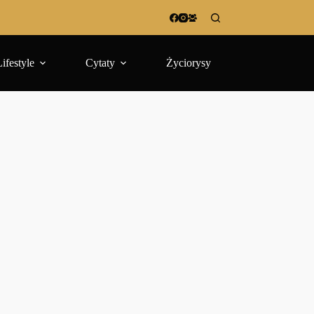
Lifestyle
Cytaty
Życiorysy