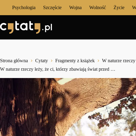
Przejdź
Psychologia
Szczęście
Wojna
Wolność
Życie
W
do
treści
Strona główna
Cytaty
Fragmenty z książek
W naturze rzeczy 
W naturze rzeczy leży, że ci, którzy zbawiają świat przed …