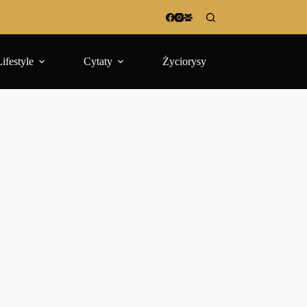
Lifestyle
Cytaty
Życiorysy