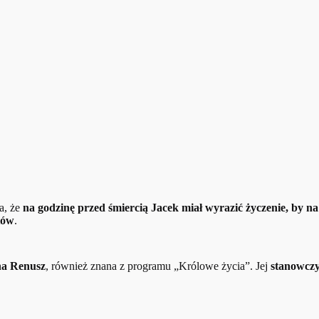
a, że
na godzinę przed śmiercią Jacek miał wyrazić życzenie, by n
tów
.
a Renusz
, również znana z programu „Królowe życia”. Jej
stanowcz