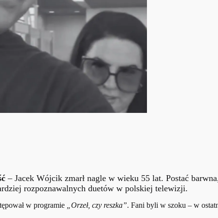
ść
– Jacek Wójcik zmarł nagle w wieku 55 lat. Postać barwna,
rdziej rozpoznawalnych duetów w polskiej telewizji.
ystępował w programie
„Orzeł, czy reszka”
. Fani byli w szoku – w ostat