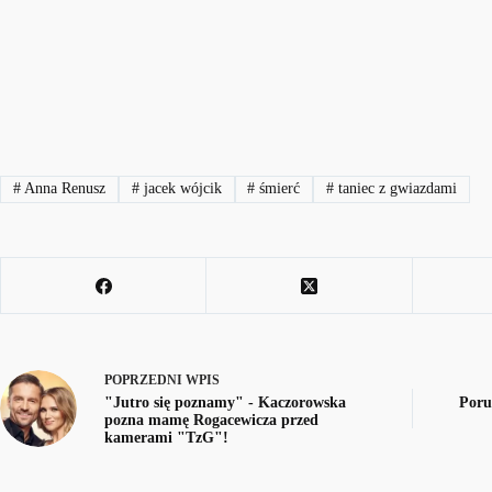
#
Anna Renusz
#
jacek wójcik
#
śmierć
#
taniec z gwiazdami
POPRZEDNI
WPIS
"Jutro się poznamy" - Kaczorowska
Poru
pozna mamę Rogacewicza przed
kamerami "TzG"!