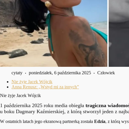
cytaty
poniedziałek, 6 października 2025
Człowiek
Nie żyje Jacek Wójcik
Anna Renusz: „Wstyd mi za innych”
Nie żyje Jacek Wójcik
1 października 2025 roku media obiegła
tragiczna wiadomo
u boku Dagmary Kaźmierskiej, z którą stworzył jeden z najba
W ostatnich latach jego ekranową partnerką została
Edzia
, z którą w