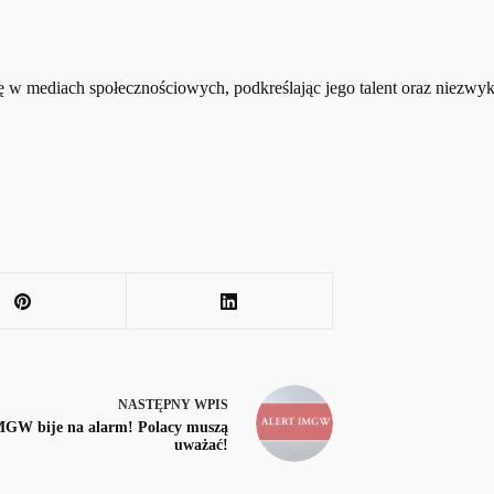
stę w mediach społecznościowych, podkreślając jego talent oraz niezwy
NASTĘPNY
WPIS
MGW bije na alarm! Polacy muszą
uważać!