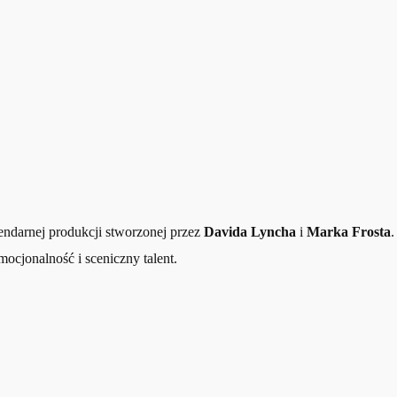
endarnej produkcji stworzonej przez
Davida Lyncha
i
Marka Frosta
.
ocjonalność i sceniczny talent.