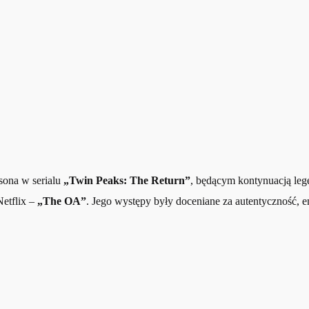
sona w serialu
„Twin Peaks: The Return”
, będącym kontynuacją leg
etflix –
„The OA”
. Jego występy były doceniane za autentyczność, em