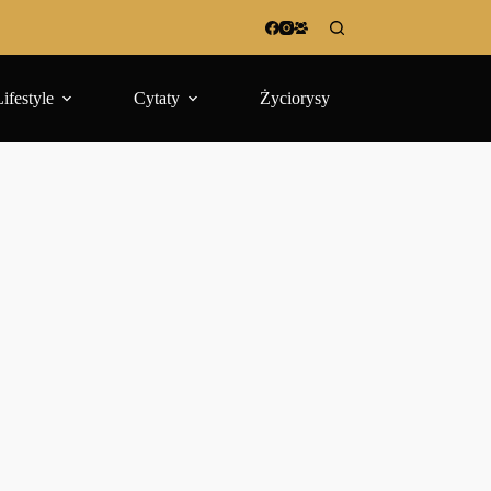
Lifestyle
Cytaty
Życiorysy