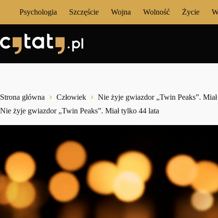
Przejdź
Psychologia
Szczęście
Wojna
Wolność
Życie
W
do
treści
Strona główna
Człowiek
Nie żyje gwiazdor „Twin Peaks”. Miał 
Nie żyje gwiazdor „Twin Peaks”. Miał tylko 44 lata