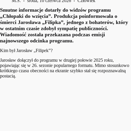
M.S.
środa, 10 czerwca 2026
Człowiek
Smutne informacje dotarły do widzów programu
„Chłopaki do wzięcia”. Produkcja poinformowała o
śmierci Jarosława „Filipka”, jednego z bohaterów, który
w ostatnim czasie zdobył sympatię publiczności.
Wiadomość została przekazana podczas emisji
najnowszego odcinka programu.
Kim był Jarosław „Filipek”?
Jarosław dołączył do programu w drugiej połowie 2025 roku,
pojawiając się w 26. sezonie popularnego formatu. Mimo stosunkowo
krótkiego czasu obecności na ekranie szybko stał się rozpoznawalną
postacią.