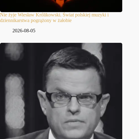
Nie żyje Wiesław Królikowski. Świat polskiej muzyki i
dziennikarstwa pogrążony w żałobie
2026-08-05