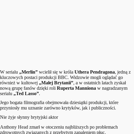
W serialu
„Merlin”
wcielił się w króla
Uthera Pendragona
, jedną z
kluczowych postaci produkcji BBC. Widzowie mogli oglądać go
również w kultowej
„Małej Brytanii”
, a w ostatnich latach zyskał
nową grupę fanów dzięki roli
Ruperta Manniona
w nagradzanym
serialu
„Ted Lasso”
.
Jego bogata filmografia obejmowała dziesiątki produkcji, które
przyniosły mu uznanie zarówno krytyków, jak i publiczności.
Nie żyje słynny brytyjski aktor
Anthony Head zmarł w otoczeniu najbliższych po problemach
zdrowotnych związanych z przebytym zapaleniem płuc.