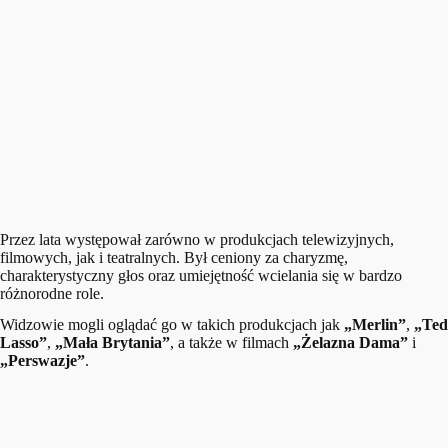
Przez lata występował zarówno w produkcjach telewizyjnych,
filmowych, jak i teatralnych. Był ceniony za charyzmę,
charakterystyczny głos oraz umiejętność wcielania się w bardzo
różnorodne role.
Widzowie mogli oglądać go w takich produkcjach jak
„Merlin”
,
„Ted
Lasso”
,
„Mała Brytania”
, a także w filmach
„Żelazna Dama”
i
„Perswazje”
.