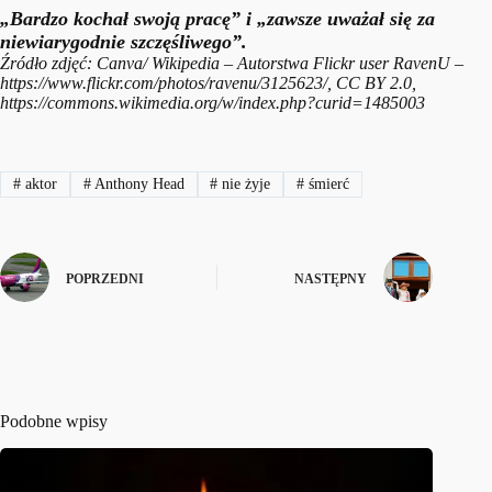
„Bardzo kochał swoją pracę” i „zawsze uważał się za
niewiarygodnie szczęśliwego”.
Źródło zdjęć: Canva/ Wikipedia – Autorstwa Flickr user RavenU –
https://www.flickr.com/photos/ravenu/3125623/, CC BY 2.0,
https://commons.wikimedia.org/w/index.php?curid=1485003
#
aktor
#
Anthony Head
#
nie żyje
#
śmierć
POPRZEDNI
NASTĘPNY
Podobne wpisy