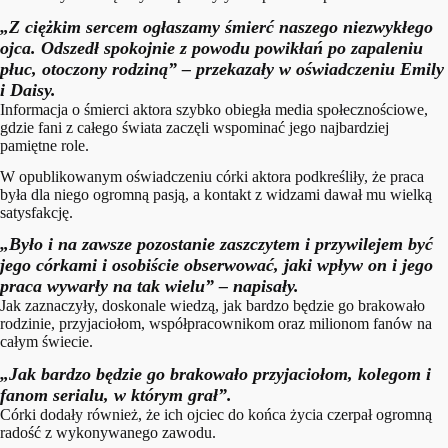
„Z ciężkim sercem ogłaszamy śmierć naszego niezwykłego
ojca. Odszedł spokojnie z powodu powikłań po zapaleniu
płuc, otoczony rodziną” – przekazały w oświadczeniu Emily
i Daisy.
Informacja o śmierci aktora szybko obiegła media społecznościowe,
gdzie fani z całego świata zaczęli wspominać jego najbardziej
pamiętne role.
W opublikowanym oświadczeniu córki aktora podkreśliły, że praca
była dla niego ogromną pasją, a kontakt z widzami dawał mu wielką
satysfakcję.
„Było i na zawsze pozostanie zaszczytem i przywilejem być
jego córkami i osobiście obserwować, jaki wpływ on i jego
praca wywarły na tak wielu” – napisały.
Jak zaznaczyły, doskonale wiedzą, jak bardzo będzie go brakowało
rodzinie, przyjaciołom, współpracownikom oraz milionom fanów na
całym świecie.
„Jak bardzo będzie go brakowało przyjaciołom, kolegom i
fanom serialu, w którym grał”.
Córki dodały również, że ich ojciec do końca życia czerpał ogromną
radość z wykonywanego zawodu.