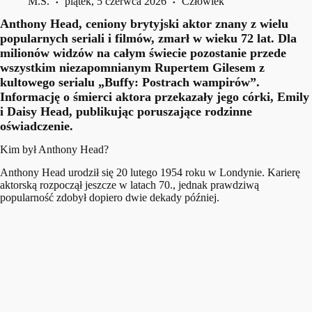
M.S.
piątek, 5 czerwca 2026
Człowiek
Anthony Head, ceniony brytyjski aktor znany z wielu
popularnych seriali i filmów, zmarł w wieku 72 lat. Dla
milionów widzów na całym świecie pozostanie przede
wszystkim niezapomnianym Rupertem Gilesem z
kultowego serialu „Buffy: Postrach wampirów”.
Informację o śmierci aktora przekazały jego córki, Emily
i Daisy Head, publikując poruszające rodzinne
oświadczenie.
Kim był Anthony Head?
Anthony Head urodził się 20 lutego 1954 roku w Londynie. Karierę
aktorską rozpoczął jeszcze w latach 70., jednak prawdziwą
popularność zdobył dopiero dwie dekady później.