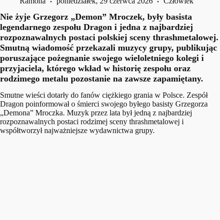
Ramona
poniedziałek, 29 czerwca 2026
Człowiek
Nie żyje Grzegorz „Demon” Mroczek, były basista
legendarnego zespołu Dragon i jedna z najbardziej
rozpoznawalnych postaci polskiej sceny thrashmetalowej.
Smutną wiadomość przekazali muzycy grupy, publikując
poruszające pożegnanie swojego wieloletniego kolegi i
przyjaciela, którego wkład w historię zespołu oraz
rodzimego metalu pozostanie na zawsze zapamiętany.
Smutne wieści dotarły do fanów ciężkiego grania w Polsce. Zespół
Dragon poinformował o śmierci swojego byłego basisty Grzegorza
„Demona” Mroczka. Muzyk przez lata był jedną z najbardziej
rozpoznawalnych postaci rodzimej sceny thrashmetalowej i
współtworzył najważniejsze wydawnictwa grupy.