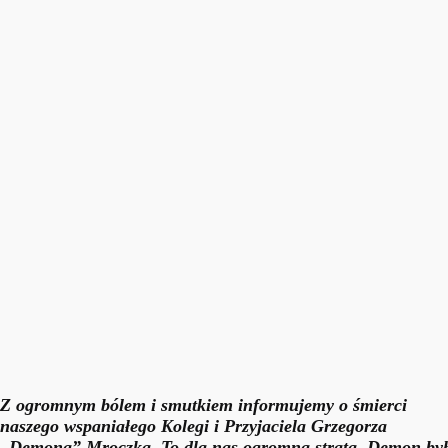
Z ogromnym bólem i smutkiem informujemy o śmierci
naszego wspaniałego Kolegi i Przyjaciela Grzegorza
„Demona” Mroczka. To dla nas ogromna strata. Demon był