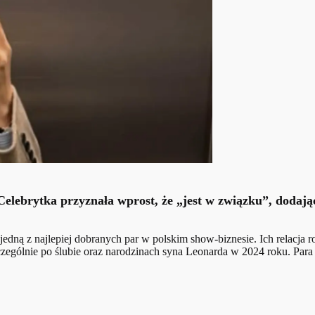
lebrytka przyznała wprost, że „jest w związku”, dodając 
edną z najlepiej dobranych par w polskim show-biznesie. Ich relacja r
gólnie po ślubie oraz narodzinach syna Leonarda w 2024 roku. Para wie