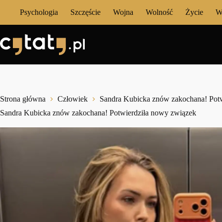
Przejdź
Psychologia
Szczęście
Wojna
Wolność
Życie
W
do
treści
Strona główna
Człowiek
Sandra Kubicka znów zakochana! Pot
Sandra Kubicka znów zakochana! Potwierdziła nowy związek