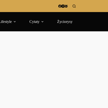
Lifestyle
Cytaty
Życiorysy