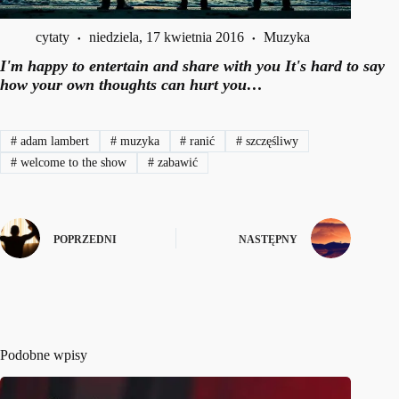
cytaty
niedziela, 17 kwietnia 2016
Muzyka
I'm happy to entertain and share with you It's hard to say
how your own thoughts can hurt you…
#
adam lambert
#
muzyka
#
ranić
#
szczęśliwy
#
welcome to the show
#
zabawić
POPRZEDNI
NASTĘPNY
Podobne wpisy