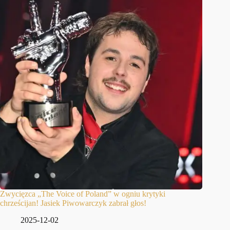
Zwycięzca „The Voice of Poland” w ogniu krytyki
chrześcijan! Jasiek Piwowarczyk zabrał głos!
2025-12-02