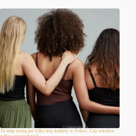
To imię noszą już tylko trzy kobiety w Polsce. Czy wkrótce