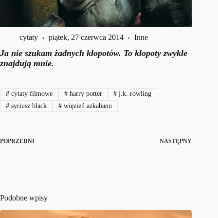
cytaty
piątek, 27 czerwca 2014
Inne
Ja nie szukam żadnych kłopotów. To kłopoty zwykle
znajdują mnie.
#
cytaty filmowe
#
harry potter
#
j.k. rowling
#
syriusz black
#
więzień azkabanu
POPRZEDNI
NASTĘPNY
Podobne wpisy