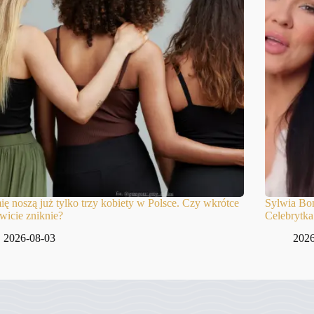
ię noszą już tylko trzy kobiety w Polsce. Czy wkrótce
Sylwia Bom
wicie zniknie?
Celebrytka
2026-08-03
2026