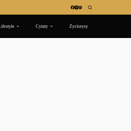
Lifestyle
Cytaty
Życiorysy