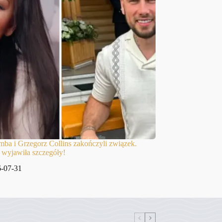
ba i Grzegorz Collins zakończyli związek.
 wyjawiła szczegóły!
-07-31