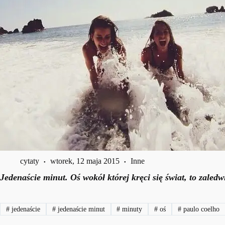
cytaty
wtorek, 12 maja 2015
Inne
Jedenaście minut. Oś wokół której kręci się świat, to zaledw
#
jedenaście
#
jedenaście minut
#
minuty
#
oś
#
paulo coelho