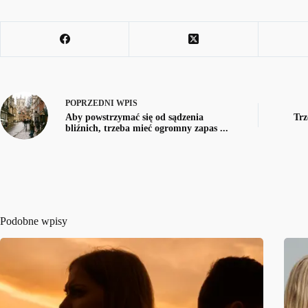
POPRZEDNI
WPIS
Aby powstrzymać się od sądzenia
Trz
bliźnich, trzeba mieć ogromny zapas ...
Podobne wpisy