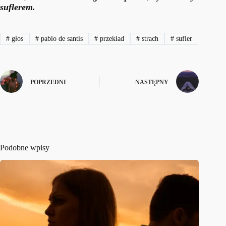
suflerem.
#
głos
#
pablo de santis
#
przekład
#
strach
#
sufler
POPRZEDNI
NASTĘPNY
Podobne wpisy