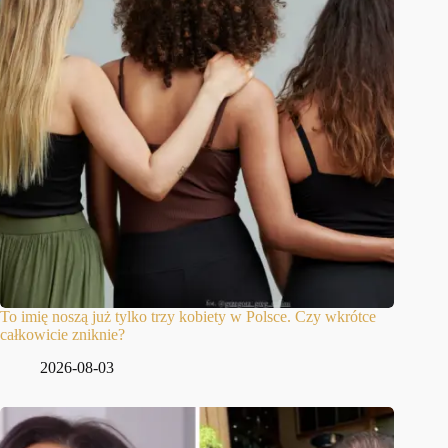
To imię noszą już tylko trzy kobiety w Polsce. Czy wkrótce
całkowicie zniknie?
2026-08-03