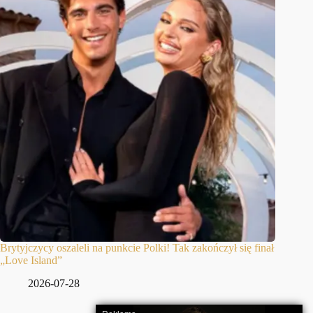
Brytyjczycy oszaleli na punkcie Polki! Tak zakończył się finał
„Love Island”
2026-07-28