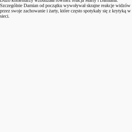
Dużo komentarzy wzbudzała również relacja Marty i Damiana.
Szczególnie Damian od początku wywoływał skrajne reakcje widzów
przez swoje zachowanie i żarty, które często spotykały się z krytyką w
sieci.