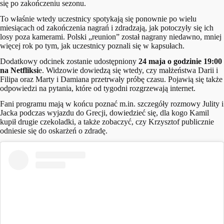
się po zakończeniu sezonu.
To właśnie wtedy uczestnicy spotykają się ponownie po wielu
miesiącach od zakończenia nagrań i zdradzają, jak potoczyły się ich
losy poza kamerami. Polski „reunion” został nagrany niedawno, mniej
więcej rok po tym, jak uczestnicy poznali się w kapsułach.
Dodatkowy odcinek zostanie udostępniony
24 maja o godzinie 19:00
na Netfliksi
e. Widzowie dowiedzą się wtedy, czy małżeństwa Darii i
Filipa oraz Marty i Damiana przetrwały próbę czasu. Pojawią się także
odpowiedzi na pytania, które od tygodni rozgrzewają internet.
Fani programu mają w końcu poznać m.in. szczegóły rozmowy Julity i
Jacka podczas wyjazdu do Grecji, dowiedzieć się, dla kogo Kamil
kupił drugie czekoladki, a także zobaczyć, czy Krzysztof publicznie
odniesie się do oskarżeń o zdradę.