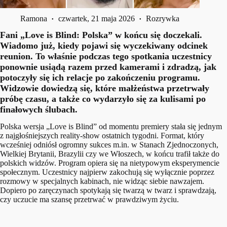
Ramona
czwartek, 21 maja 2026
Rozrywka
Fani „Love is Blind: Polska” w końcu się doczekali.
Wiadomo już, kiedy pojawi się wyczekiwany odcinek
reunion. To właśnie podczas tego spotkania uczestnicy
ponownie usiądą razem przed kamerami i zdradzą, jak
potoczyły się ich relacje po zakończeniu programu.
Widzowie dowiedzą się, które małżeństwa przetrwały
próbę czasu, a także co wydarzyło się za kulisami po
finałowych ślubach.
Polska wersja „Love is Blind” od momentu premiery stała się jednym
z najgłośniejszych reality-show ostatnich tygodni. Format, który
wcześniej odniósł ogromny sukces m.in. w Stanach Zjednoczonych,
Wielkiej Brytanii, Brazylii czy we Włoszech, w końcu trafił także do
polskich widzów. Program opiera się na nietypowym eksperymencie
społecznym. Uczestnicy najpierw zakochują się wyłącznie poprzez
rozmowy w specjalnych kabinach, nie widząc siebie nawzajem.
Dopiero po zaręczynach spotykają się twarzą w twarz i sprawdzają,
czy uczucie ma szansę przetrwać w prawdziwym życiu.