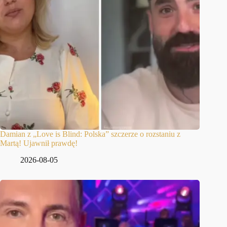
Damian z „Love is Blind: Polska” szczerze o rozstaniu z
Martą! Ujawnił prawdę!
2026-08-05