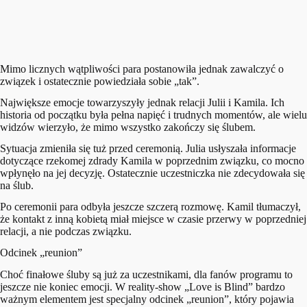
Mimo licznych wątpliwości para postanowiła jednak zawalczyć o
związek i ostatecznie powiedziała sobie „tak”.
Największe emocje towarzyszyły jednak relacji Julii i Kamila. Ich
historia od początku była pełna napięć i trudnych momentów, ale wielu
widzów wierzyło, że mimo wszystko zakończy się ślubem.
Sytuacja zmieniła się tuż przed ceremonią. Julia usłyszała informacje
dotyczące rzekomej zdrady Kamila w poprzednim związku, co mocno
wpłynęło na jej decyzję. Ostatecznie uczestniczka nie zdecydowała się
na ślub.
Po ceremonii para odbyła jeszcze szczerą rozmowę. Kamil tłumaczył,
że kontakt z inną kobietą miał miejsce w czasie przerwy w poprzedniej
relacji, a nie podczas związku.
Odcinek „reunion”
Choć finałowe śluby są już za uczestnikami, dla fanów programu to
jeszcze nie koniec emocji. W reality-show „Love is Blind” bardzo
ważnym elementem jest specjalny odcinek „reunion”, który pojawia