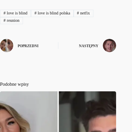
#
love is blind
#
love is blind polska
#
netfix
#
reunion
POPRZEDNI
NASTĘPNY
Podobne wpisy