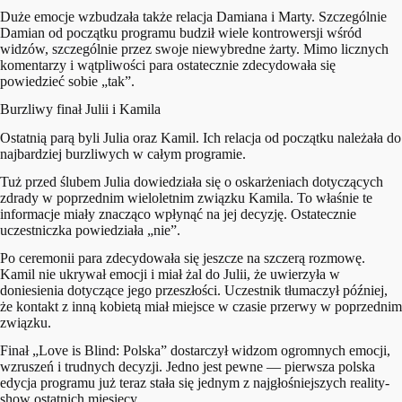
Duże emocje wzbudzała także relacja Damiana i Marty. Szczególnie
Damian od początku programu budził wiele kontrowersji wśród
widzów, szczególnie przez swoje niewybredne żarty. Mimo licznych
komentarzy i wątpliwości para ostatecznie zdecydowała się
powiedzieć sobie „tak”.
Burzliwy finał Julii i Kamila
Ostatnią parą byli Julia oraz Kamil. Ich relacja od początku należała do
najbardziej burzliwych w całym programie.
Tuż przed ślubem Julia dowiedziała się o oskarżeniach dotyczących
zdrady w poprzednim wieloletnim związku Kamila. To właśnie te
informacje miały znacząco wpłynąć na jej decyzję. Ostatecznie
uczestniczka powiedziała „nie”.
Po ceremonii para zdecydowała się jeszcze na szczerą rozmowę.
Kamil nie ukrywał emocji i miał żal do Julii, że uwierzyła w
doniesienia dotyczące jego przeszłości. Uczestnik tłumaczył później,
że kontakt z inną kobietą miał miejsce w czasie przerwy w poprzednim
związku.
Finał „Love is Blind: Polska” dostarczył widzom ogromnych emocji,
wzruszeń i trudnych decyzji. Jedno jest pewne — pierwsza polska
edycja programu już teraz stała się jednym z najgłośniejszych reality-
show ostatnich miesięcy.