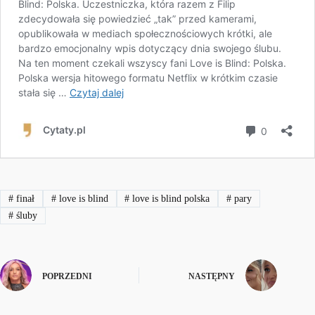
#
finał
#
love is blind
#
love is blind polska
#
pary
#
śluby
POPRZEDNI
NASTĘPNY