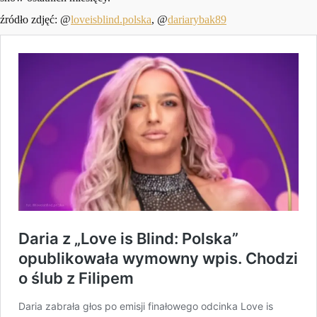
źródło zdjęć: @
loveisblind.polska
, @
dariarybak89