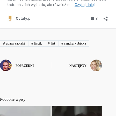
#
adam zaorski
#
liścik
#
list
#
sandra kubicka
POPRZEDNI
NASTĘPNY
Podobne wpisy