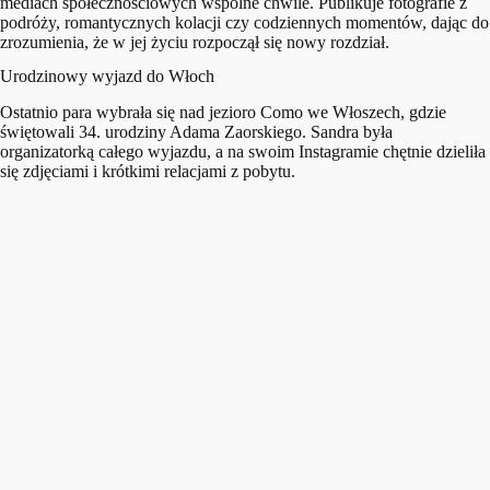
mediach społecznościowych wspólne chwile. Publikuje fotografie z
podróży, romantycznych kolacji czy codziennych momentów, dając do
zrozumienia, że w jej życiu rozpoczął się nowy rozdział.
Urodzinowy wyjazd do Włoch
Ostatnio para wybrała się nad jezioro Como we Włoszech, gdzie
świętowali 34. urodziny Adama Zaorskiego. Sandra była
organizatorką całego wyjazdu, a na swoim Instagramie chętnie dzieliła
się zdjęciami i krótkimi relacjami z pobytu.