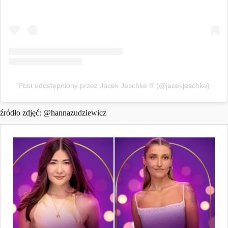
Post udostępniony przez Jacek Jeschke ® (@jacekjeschke)
źródło zdjęć: @hannazudziewicz