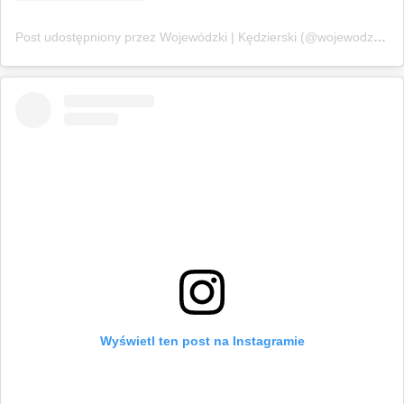
Post udostępniony przez Wojewódzki | Kędzierski (@wojewodzkikedzierski)
Wyświetl ten post na Instagramie