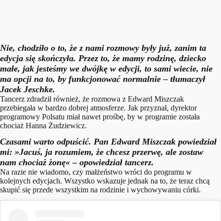
Nie, chodziło o to, że z nami rozmowy były już, zanim ta
edycja się skończyła. Przez to, że mamy rodzinę, dziecko
małe, jak jesteśmy we dwójkę w edycji, to sami wiecie, nie
ma opcji na to, by funkcjonować normalnie
– tłumaczył
Jacek Jeschke.
Tancerz zdradził również, że rozmowa z Edward Miszczak
przebiegała w bardzo dobrej atmosferze. Jak przyznał, dyrektor
programowy Polsatu miał nawet prośbę, by w programie została
chociaż Hanna Żudziewicz.
Czasami warto odpuścić. Pan Edward Miszczak powiedział
mi: »Jacuś, ja rozumiem, że chcesz przerwę, ale zostaw
nam chociaż żonę«
– opowiedział tancerz.
Na razie nie wiadomo, czy małżeństwo wróci do programu w
kolejnych edycjach. Wszystko wskazuje jednak na to, że teraz chcą
skupić się przede wszystkim na rodzinie i wychowywaniu córki.