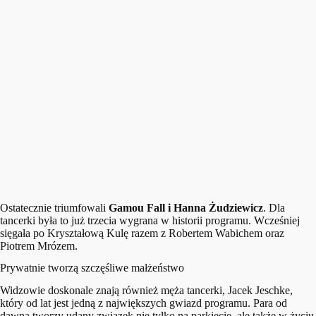
Ostatecznie triumfowali
Gamou Fall i Hanna Żudziewicz
. Dla
tancerki była to już trzecia wygrana w historii programu. Wcześniej
sięgała po Kryształową Kulę razem z Robertem Wabichem oraz
Piotrem Mrózem.
Prywatnie tworzą szczęśliwe małżeństwo
Widzowie doskonale znają również męża tancerki, Jacek Jeschke,
który od lat jest jedną z największych gwiazd programu. Para od
dawna tworzy udany związek nie tylko na parkiecie, ale także w życiu