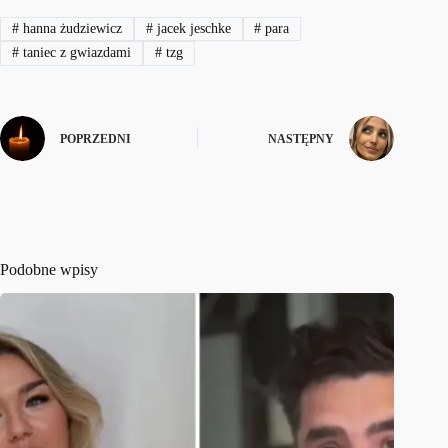
#
hanna żudziewicz
#
jacek jeschke
#
para
#
taniec z gwiazdami
#
tzg
POPRZEDNI
NASTĘPNY
Podobne wpisy