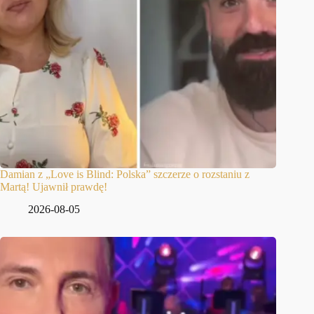
Damian z „Love is Blind: Polska” szczerze o rozstaniu z
Martą! Ujawnił prawdę!
2026-08-05