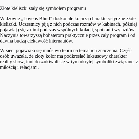
Złote kieliszki stały się symbolem programu
Widzowie „Love is Blind” doskonale kojarzą charakterystyczne złote
kieliszki. Uczestnicy piją z nich podczas rozmów w kabinach, później
pojawiają się z nimi podczas wspólnych kolacji, spotkań i wyjazdów.
Naczynia towarzyszą bohaterom praktycznie przez cały program i od
dawna budzą ciekawość internautów.
W sieci pojawiało się mnóstwo teorii na temat ich znaczenia. Część
osób uważała, że złoty kolor ma podkreślać luksusowy charakter
reality show, inni doszukiwali się w tym ukrytej symboliki związanej z
miłością i relacjami.