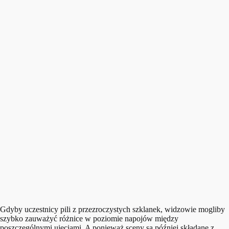
Gdyby uczestnicy pili z przezroczystych szklanek, widzowie mogliby
szybko zauważyć różnice w poziomie napojów między
poszczególnymi ujęciami. A ponieważ sceny są później składane z