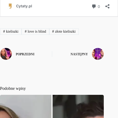
#
kieliszki
#
love is blind
#
złote kieliszki
POPRZEDNI
NASTĘPNY
Podobne wpisy