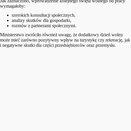
Jak zaznaczono, wprowadzenie kolejnego święta wolnego od pracy
wymagałoby:
szerokich konsultacji społecznych,
analizy skutków dla gospodarki,
rozmów z partnerami społecznymi.
Ministerstwo zwróciło również uwagę, że dodatkowy dzień wolny
może mieć zarówno pozytywny wpływ na turystykę czy rekreację, jak
i negatywne skutki dla części przedsiębiorców oraz przemysłu.