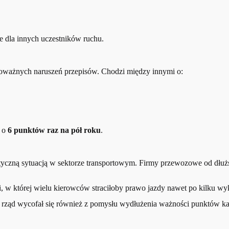
ne dla innych uczestników ruchu.
oważnych naruszeń przepisów. Chodzi między innymi o:
w o
6 punktów raz na pół roku
.
matyczną sytuacją w sektorze transportowym. Firmy przewozowe od dł
 w której wielu kierowców straciłoby prawo jazdy nawet po kilku wyk
j rząd wycofał się również z pomysłu wydłużenia ważności punktów ka