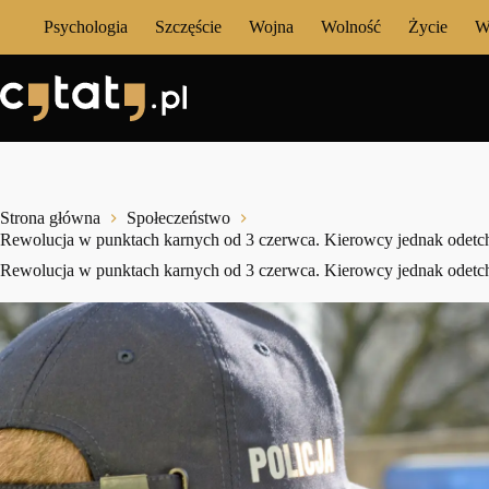
Przejdź
Psychologia
Szczęście
Wojna
Wolność
Życie
W
do
treści
Strona główna
Społeczeństwo
Rewolucja w punktach karnych od 3 czerwca. Kierowcy jednak odetch
Rewolucja w punktach karnych od 3 czerwca. Kierowcy jednak odetch