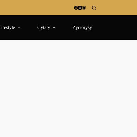
Lifestyle
Cytaty
Życiorysy