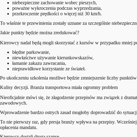
niebezpieczne zachowanie wobec pieszych,
poważne wykroczenia podczas wyprzedzania,
przekroczenie prędkości o więcej niż 30 km/h.
To właśnie te przewinienia zostały uznane za szczególnie niebezpiecz
Jakie punkty będzie można zredukować?
Kierowcy nadal będą mogli skorzystać z kursów w przypadku mniej p
błędne parkowanie,
niewłaściwe używanie kierunkowskazów,
łamanie zakazu zawracania,
nieprawidłowe korzystanie ze świateł.
Po ukończeniu szkolenia możliwe będzie zmniejszenie liczby punktó
Kulisy decyzji. Branża transportowa miała ogromny problem
Nieoficjalnie mówi się, że złagodzenie przepisów ma związek z dra
zawodowych.
Wprowadzenie bardzo ostrych zasad mogłoby doprowadzić do sytuacji,
To nie pierwszy raz, gdy presja branży wpływa na przepisy. Wcześnie
opłacenia mandatu.
Kierowcy dostali drugą szansę