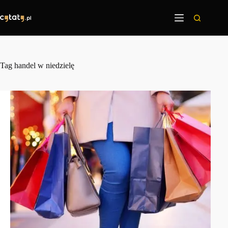
Przejdź
do
treści
Tag
handel w niedzielę