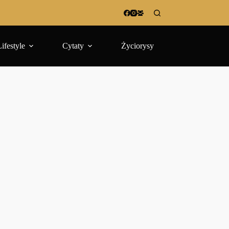
Lifestyle
Cytaty
Życiorysy