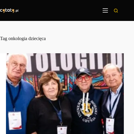
Przejdź
do
treści
Tag
onkologia dziecięca