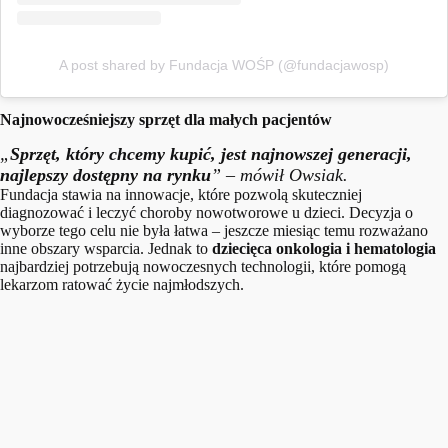
A post shared by Fundacja WOŚP (@fundacjawosp)
Najnowocześniejszy sprzęt dla małych pacjentów
„
Sprzęt, który chcemy kupić, jest najnowszej generacji,
najlepszy dostępny na rynku
” – mówił Owsiak.
Fundacja stawia na innowacje, które pozwolą skuteczniej
diagnozować i leczyć choroby nowotworowe u dzieci. Decyzja o
wyborze tego celu nie była łatwa – jeszcze miesiąc temu rozważano
inne obszary wsparcia. Jednak to
dziecięca onkologia i hematologia
najbardziej potrzebują nowoczesnych technologii, które pomogą
lekarzom ratować życie najmłodszych.