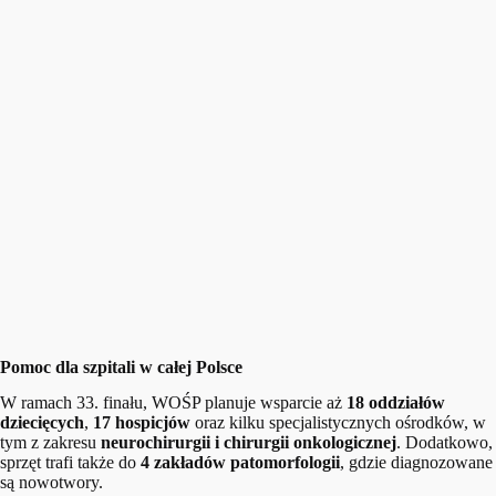
Pomoc dla szpitali w całej Polsce
W ramach 33. finału, WOŚP planuje wsparcie aż
18 oddziałów
dziecięcych
,
17 hospicjów
oraz kilku specjalistycznych ośrodków, w
tym z zakresu
neurochirurgii i chirurgii onkologicznej
. Dodatkowo,
sprzęt trafi także do
4 zakładów patomorfologii
, gdzie diagnozowane
są nowotwory.