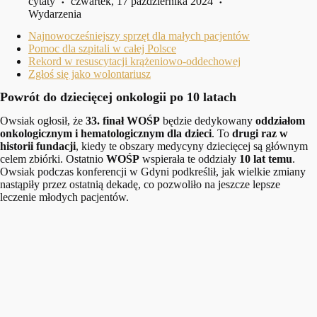
cytaty
czwartek, 17 października 2024
Wydarzenia
Najnowocześniejszy sprzęt dla małych pacjentów
Pomoc dla szpitali w całej Polsce
Rekord w resuscytacji krążeniowo-oddechowej
Zgłoś się jako wolontariusz
Powrót do dziecięcej onkologii po 10 latach
Owsiak ogłosił, że
33. finał WOŚP
będzie dedykowany
oddziałom
onkologicznym i hematologicznym dla dzieci
. To
drugi raz w
historii fundacji
, kiedy te obszary medycyny dziecięcej są głównym
celem zbiórki. Ostatnio
WOŚP
wspierała te oddziały
10 lat temu
.
Owsiak podczas konferencji w Gdyni podkreślił, jak wielkie zmiany
nastąpiły przez ostatnią dekadę, co pozwoliło na jeszcze lepsze
leczenie młodych pacjentów.