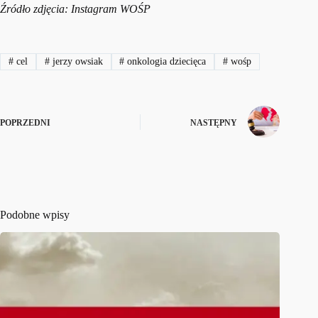
Źródło zdjęcia: Instagram WOŚP
#
cel
#
jerzy owsiak
#
onkologia dziecięca
#
wośp
POPRZEDNI
NASTĘPNY
Podobne wpisy