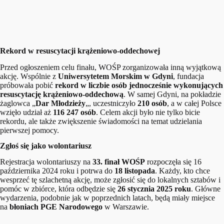
Rekord w resuscytacji krążeniowo-oddechowej
Przed ogłoszeniem celu finału, WOŚP zorganizowała inną wyjątkową
akcję. Wspólnie z
Uniwersytetem Morskim w Gdyni
, fundacja
próbowała pobić
rekord w liczbie osób jednocześnie wykonujących
resuscytację krążeniowo-oddechową
. W samej Gdyni, na pokładzie
żaglowca „
Dar Młodzieży
„, uczestniczyło
210 osób
, a w całej Polsce
wzięło udział aż
116 247 osób
. Celem akcji było nie tylko bicie
rekordu, ale także zwiększenie świadomości na temat udzielania
pierwszej pomocy.
Zgłoś się jako wolontariusz
Rejestracja wolontariuszy na
33. finał WOŚP
rozpoczęła się 16
października 2024 roku i potrwa do
18 listopada
. Każdy, kto chce
wesprzeć tę szlachetną akcję, może zgłosić się do lokalnych sztabów i
pomóc w zbiórce, która odbędzie się
26 stycznia 2025 roku
. Główne
wydarzenia, podobnie jak w poprzednich latach, będą miały miejsce
na
błoniach PGE Narodowego
w Warszawie.