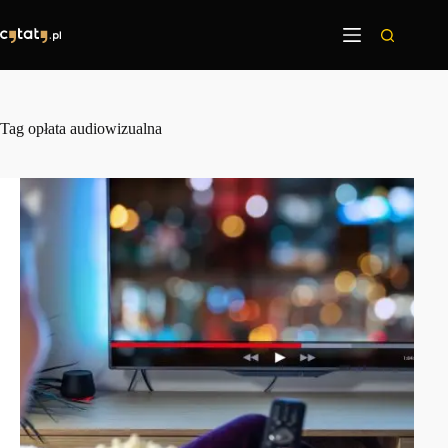
Przejdź
do
treści
Tag
opłata audiowizualna