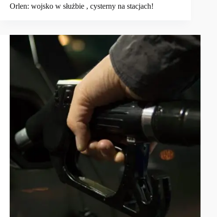
Orlen: wojsko w służbie , cysterny na stacjach!