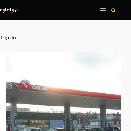
Przejdź
do
treści
Tag
orlen