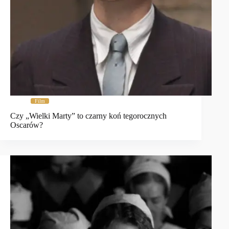
Film
Czy „Wielki Marty” to czarny koń tegorocznych
Oscarów?