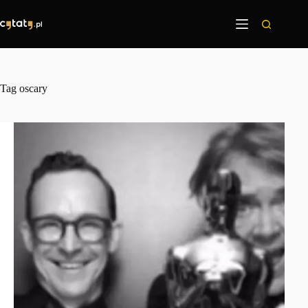
Przejdź
do
treści
Tag
oscary