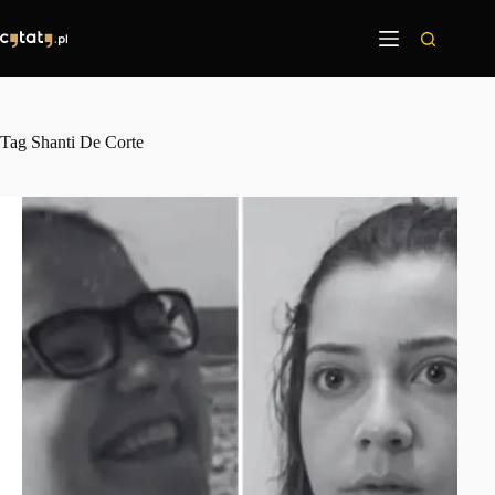
Przejdź
do
treści
Tag
Shanti De Corte