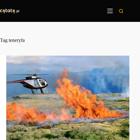
Przejdź
do
treści
Tag
teneryfa