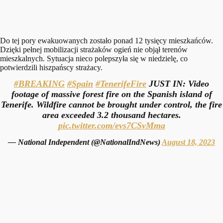
Do tej pory ewakuowanych zostało ponad 12 tysięcy mieszkańców.
Dzięki pełnej mobilizacji strażaków ogień nie objął terenów
mieszkalnych. Sytuacja nieco polepszyła się w niedzielę, co
potwierdzili hiszpańscy strażacy.
#BREAKING
#Spain
#TenerifeFire
JUST IN: Video
footage of massive forest fire on the Spanish island of
Tenerife. Wildfire cannot be brought under control, the fire
area exceeded 3.2 thousand hectares.
pic.twitter.com/evs7CSvMma
— National Independent (@NationalIndNews)
August 18, 2023