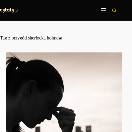
Przejdź
do
treści
Tag
z przygód sherlocka holmesa