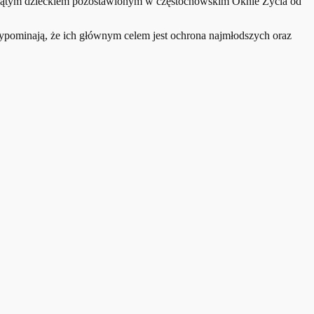
ziewiątym dzieckiem pozostawionym w częstochowskim Oknie Życia od
rzypominają, że ich głównym celem jest ochrona najmłodszych oraz