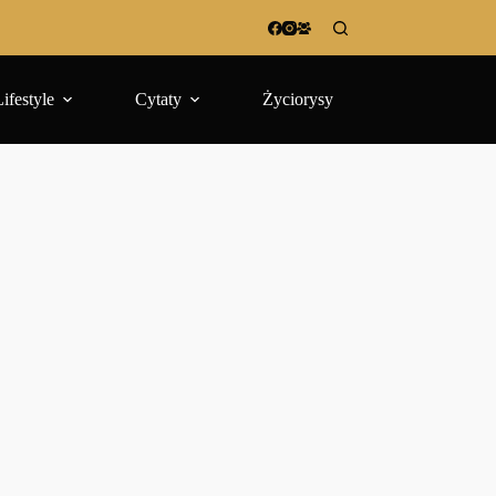
Lifestyle
Cytaty
Życiorysy