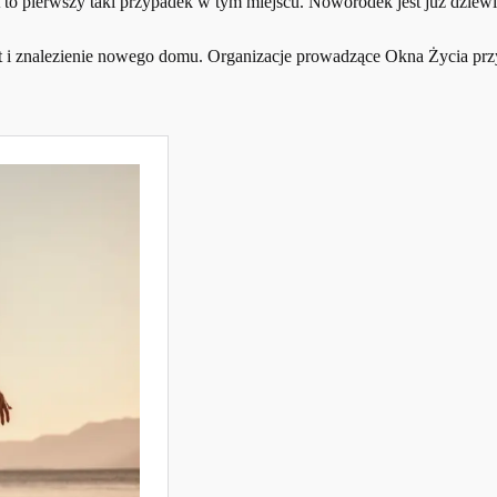
jest to pierwszy taki przypadek w tym miejscu. Noworodek jest już d
start i znalezienie nowego domu. Organizacje prowadzące Okna Życia p