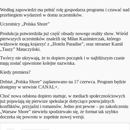
Według zapowiedzi ma pełnić rolę gospodarza programu i czuwać nad
przebiegiem wydarzeń w domu uczestników.
Uczestnicy „Polska Shore”
Produkcja potwierdziła już część obsady nowego reality show. Wśród
pierwszych uczestników znaleźli się Milan Kazimierczak, którego
widzowie mogą kojarzyć z „Hotelu Paradise”, oraz streamer Kamil
„Taazy” Mataczyński.
Twórcy nie ukrywają, że to dopiero początek i w najbliższym czasie
mają zostać ujawnione kolejne nazwiska.
Kiedy premiera?
Debiut „Polska Shore” zaplanowano na 17 czerwca. Program będzie
dostępny w serwisie CANAL+.
Choć nowa odsłona dopiero startuje, w mediach społecznościowych
już pojawiają się pierwsze spekulacje dotyczące potencjalnych
konfliktów, przyjaźni i romansów. Jedno jest pewne – po zakończeniu
„Warsaw Shore” niewielu spodziewało się, że format tak szybko
doczeka się powrotu w zupełnie nowej wersji.