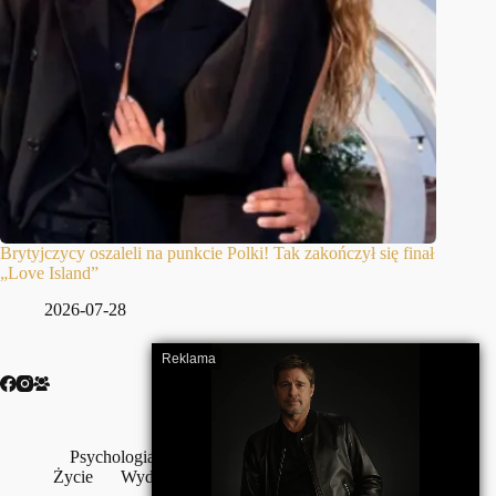
Brytyjczycy oszaleli na punkcie Polki! Tak zakończył się finał
„Love Island”
2026-07-28
Psychologia
Szczęście
Wojna
Wolność
Życie
Wydarzenia
Wywiady
Z życia wzięte