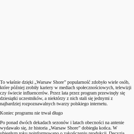
To właśnie dzięki „Warsaw Shore” popularność zdobyło wiele osób,
które później zrobiły kariery w mediach społecznościowych, telewizji
czy świecie influencerów. Przez lata przez program przewinęły się
dziesiątki uczestników, a niektórzy z nich stali się jednymi z
najbardziej rozpoznawalnych twarzy polskiego internetu.
Koniec programu nie trwał długo
Po ponad dwóch dekadach sezonów i latach obecności na antenie
wydawało się, że historia „Warsaw Shore” dobiegła końca. W
ubiegłym roku poinformowano o zakończeniu produkcji. Decyzja