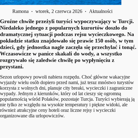
Ramona
wtorek, 2 czerwca 2026
Aktualności
Groźne chwile przeżyli turyści wypoczywający w Turcji.
Niedaleko jednego z popularnych kurortów doszło do
dramatycznej sytuacji podczas rejsu wycieczkowego. Na
pokładzie statku znajdowało się prawie 150 osób, w tym
dzieci, gdy jednostka nagle zaczęła się przechylać i tonąć.
Wczasowicze w panice skakali do wody, a wszystko
rozgrywało się zaledwie chwilę po wypłynięciu z
przystani.
Sezon urlopowy powoli nabiera rozpędu. Choć główne wakacyjne
wyjazdy wielu osób dopiero przed nami, już teraz mnóstwo turystów
korzysta z wolnych dni, planuje city breaki, wycieczki i zagraniczne
wypady. Jednym z kierunków, który od lat cieszy się ogromną
popularnością wśród Polaków, pozostaje Turcja. Turyści wybierają ją
nie tylko ze względu na wysokie temperatury i piękne widoki, ale
również atrakcyjne ceny hoteli oraz liczne rejsy i wycieczki
organizowane dla urlopowiczów.