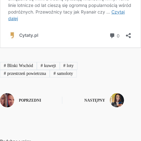
#
Bliski Wschód
#
kuwejt
#
loty
#
przestrzeń powietrzna
#
samoloty
POPRZEDNI
NASTĘPNY