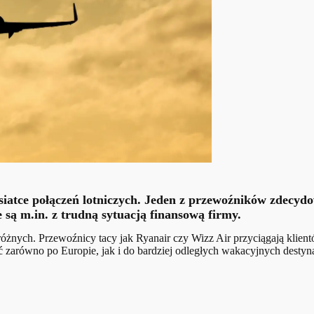
atce połączeń lotniczych. Jeden z przewoźników zdecydowa
są m.in. z trudną sytuacją finansową firmy.
odróżnych. Przewoźnicy tacy jak Ryanair czy Wizz Air przyciągają klie
zarówno po Europie, jak i do bardziej odległych wakacyjnych destyna