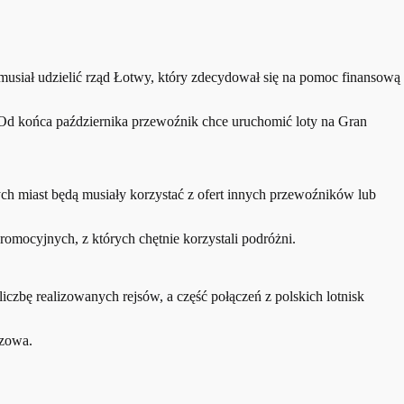
musiał udzielić rząd Łotwy, który zdecydował się na pomoc finansową
 Od końca października przewoźnik chce uruchomić loty na Gran
ch miast będą musiały korzystać z ofert innych przewoźników lub
omocyjnych, z których chętnie korzystali podróżni.
czbę realizowanych rejsów, a część połączeń z polskich lotnisk
szowa.