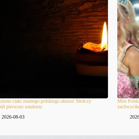
ziono ciało znanego polskiego aktora! Śledczy
Miss Polsk
ili pierwsze ustalenia
zachwyciła
2026-08-03
2026