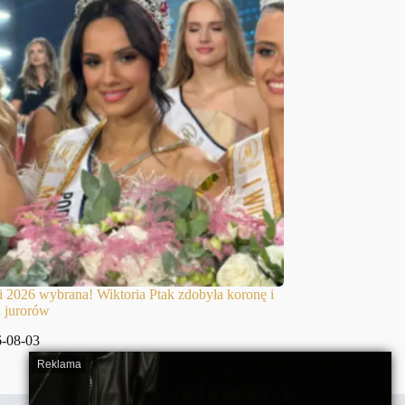
i 2026 wybrana! Wiktoria Ptak zdobyła koronę i
 jurorów
-08-03