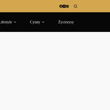
Lifestyle
Cytaty
Życiorysy