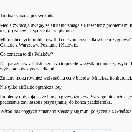
Trudna sytuacja przewoźnika
Media zwracają uwagę, że airBaltic zmaga się również z problemami f
mającą zapewnić spółce dalszą płynność.
Mimo obecnych problemów linia nie zamierza całkowicie rezygnować z
Canarię z Warszawy, Poznania i Katowic.
Co oznacza to dla Polaków?
Dla pasażerów z Polski oznacza to przede wszystkim mniejszy wybór b
wybierać loty z przesiadkami.
Zmiany mogą również wpłynąć na ceny biletów. Mniejsza konkurencja n
Nie tylko airBaltic ogranicza loty
Problemy dotykają także innych przewoźników. Szczególnie duże cięcia
pozostanie zawieszona przynajmniej do końca października.
Wśród tras objętych zmianami znalazły się m.in. połączenia z Gdańs