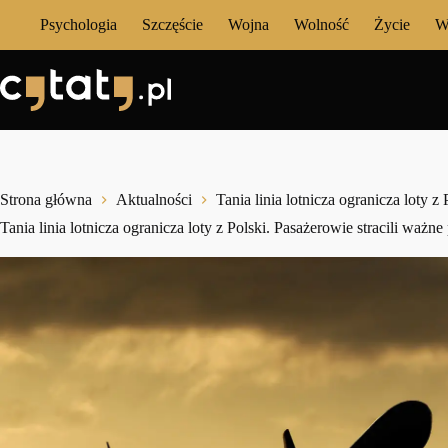
Przejdź
Psychologia
Szczęście
Wojna
Wolność
Życie
W
do
treści
Strona główna
Aktualności
Tania linia lotnicza ogranicza loty z
Tania linia lotnicza ogranicza loty z Polski. Pasażerowie stracili ważne