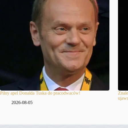
Pilny apel Donalda Tuska do pracodwaców!
Znale
ujawn
2026-08-05