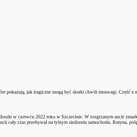
re pokazują, jak tragiczne mogą być skutki chwili nieuwagi. Część z n
j doszło w czerwcu 2022 roku w Szczecinie. W rozgrzanym aucie zmarło
luch cały czas przebywał na tylnym siedzeniu samochodu. Rutyna, pośpi