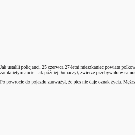
Jak ustalili policjanci, 25 czerwca 27-letni mieszkaniec powiatu polk
zamkniętym aucie. Jak później tłumaczył, zwierzę przebywało w samoc
Po powrocie do pojazdu zauważył, że pies nie daje oznak życia. Męż