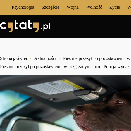
Przejdź
Psychologia
Szczęście
Wojna
Wolność
Życie
W
do
treści
Strona główna
Aktualności
Pies nie przeżył po pozostawieniu w
Pies nie przeżył po pozostawieniu w rozgrzanym aucie. Policja wydał