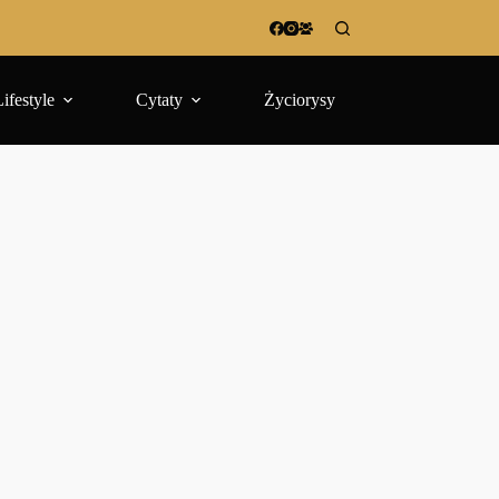
Lifestyle
Cytaty
Życiorysy