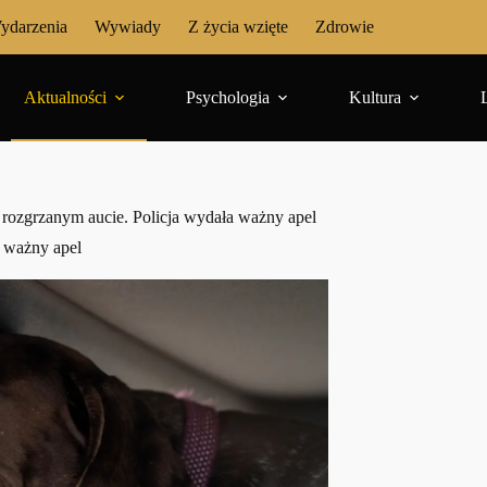
ydarzenia
Wywiady
Z życia wzięte
Zdrowie
Aktualności
Psychologia
Kultura
 rozgrzanym aucie. Policja wydała ważny apel
a ważny apel