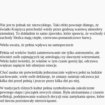
Nie jest to jednak nic niezwykłego. Taki efekt powstaje dlatego, że
światło Księżyca przechodzi wtedy przez grubszą warstwę atmosfery
ziemskiej. To dokładnie to samo zjawisko, które sprawia, że wschody i
zachody Słońca mają ciepłe, czerwono-pomarańczowe barwy.
Wielu uważa, że pełnia wpływa na samopoczucie
Pełnia od wieków budzi zainteresowanie nie tylko astronomów, ale
również osób zajmujących się astrologią czy dawnymi wierzeniami.
Wielu ludzi twierdzi, że właśnie w tym czasie gorzej śpi, odczuwa
większe napięcie lub silniejsze emocje.
Choć nauka nie potwierdziła jednoznacznie wpływu pełni na ludzkie
zachowanie, wiele osób deklaruje, że zmiany nastroju odczuwa już
kilka dni przed pełnią i jeszcze przez kilka dni po niej.
W tradycjach różnych kultur pełnia symbolizowała zakończenie
pewnego etapu i początek nowych zmian. Była utożsamiana z czasem
refleksji, podejmowania ważnych decyzji oraz zamykania spraw, które
od dawna pozostawały nierozwiązane.