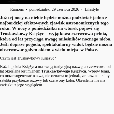
Ramona
poniedziałek, 29 czerwca 2026
Lifestyle
Już tej nocy na niebie będzie można podziwiać jedno z
najbardziej efektownych zjawisk astronomicznych tego
roku. W nocy z poniedziałku na wtorek pojawi się
Truskawkowy Księżyc – wyjątkowa czerwcowa pełnia,
która od lat przyciąga uwagę miłośników nocnego nieba.
Jeśli dopisze pogoda, spektakularny widok będzie można
obserwować gołym okiem z wielu miejsc w Polsce.
Czym jest Truskawkowy Księżyc?
Każda pełnia Księżyca ma swoją tradycyjną nazwę, a czerwcowa od
lat określana jest mianem
Truskawkowego Księżyca
. Wbrew temu,
co może sugerować nazwa, nie oznacza to jednak, że nasz naturalny
satelita przybierze różowy lub czerwony kolor. Określenie nie ma
związku z jego wyglądem.