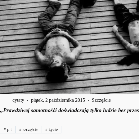
cytaty
piątek, 2 października 2015
Szczęście
,,Prawdziwej samotnośći doświadczają tylko ludzie bez przeszł
#
p.t
#
szczęście
#
życie