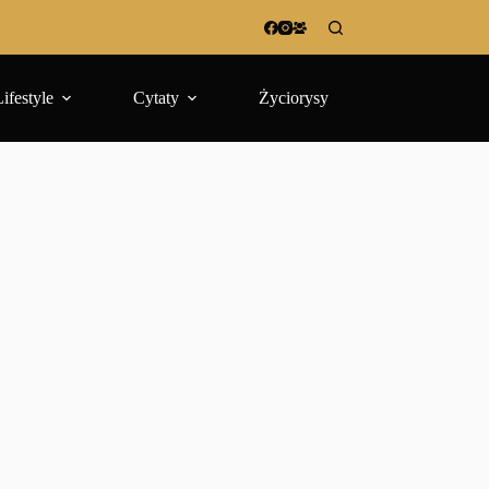
Lifestyle
Cytaty
Życiorysy