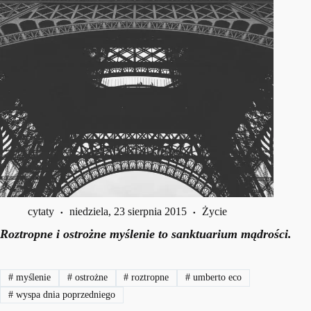
cytaty
niedziela, 23 sierpnia 2015
Życie
Roztropne i ostrożne myślenie to sanktuarium mądrości.
#
myślenie
#
ostrożne
#
roztropne
#
umberto eco
#
wyspa dnia poprzedniego