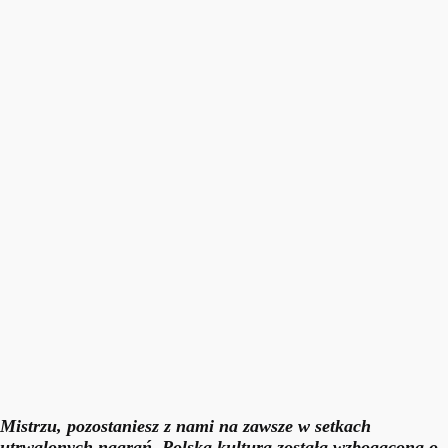
Mistrzu, pozostaniesz z nami na zawsze w setkach
utrwalonych nagrań. Polska kultura została wzbogacona o