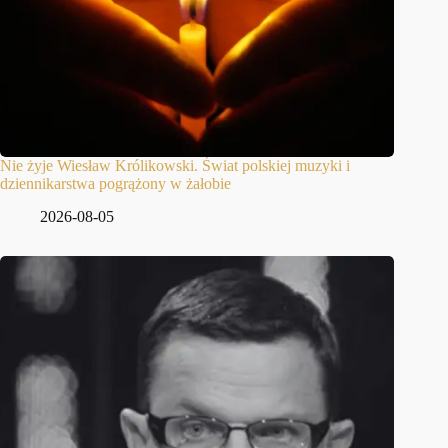
Nie żyje Wiesław Królikowski. Świat polskiej muzyki i
dziennikarstwa pogrążony w żałobie
2026-08-05