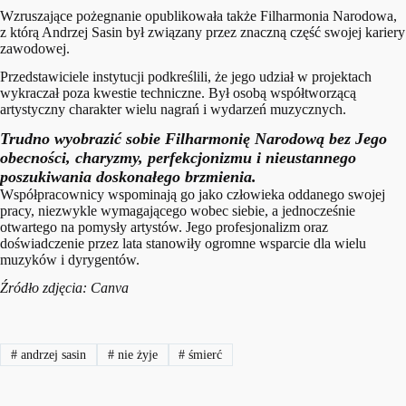
Wzruszające pożegnanie opublikowała także Filharmonia Narodowa,
z którą Andrzej Sasin był związany przez znaczną część swojej kariery
zawodowej.
Przedstawiciele instytucji podkreślili, że jego udział w projektach
wykraczał poza kwestie techniczne. Był osobą współtworzącą
artystyczny charakter wielu nagrań i wydarzeń muzycznych.
Trudno wyobrazić sobie Filharmonię Narodową bez Jego
obecności, charyzmy, perfekcjonizmu i nieustannego
poszukiwania doskonałego brzmienia.
Współpracownicy wspominają go jako człowieka oddanego swojej
pracy, niezwykle wymagającego wobec siebie, a jednocześnie
otwartego na pomysły artystów. Jego profesjonalizm oraz
doświadczenie przez lata stanowiły ogromne wsparcie dla wielu
muzyków i dyrygentów.
Źródło zdjęcia: Canva
#
andrzej sasin
#
nie żyje
#
śmierć