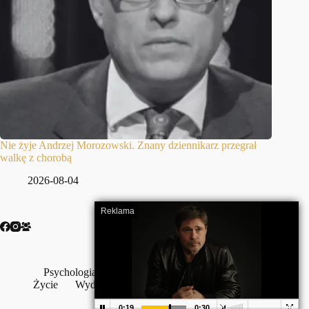
Nie żyje Andrzej Morozowski. Znany dziennikarz przegrał
walkę z chorobą
2026-08-04
Psychologia
Szczęście
Wojna
Wolność
Życie
Wydarzenia
Wywiady
Z życia wzięte
Zdrowie
Terms & Services
|
Privacy