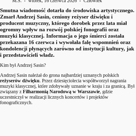
M.S.
wtorek, 16 czerwca 2026
Człowiek
Smutna wiadomość dotarła do środowiska artystycznego.
Zmarł Andrzej Sasin, ceniony reżyser dźwięku i
producent muzyczny, którego dorobek przez lata miał
ogromny wpływ na rozwój polskiej fonografii oraz
muzyki klasycznej. Informacja o jego śmierci została
przekazana 16 czerwca i wywołała falę wspomnień oraz
kondolencji płynących zarówno od instytucji kultury, jak
i przedstawicieli władz.
Kim był Andrzej Sasin?
Andrzej Sasin należał do grona najbardziej uznanych polskich
reżyserów dźwięku
. Przez dziesięciolecia współtworzył nagrania
muzyki klasycznej, które zdobywały uznanie w kraju i za granicą. Był
związany z
Filharmonią Narodową w Warszawie
, gdzie
uczestniczył w realizacji licznych koncertów i projektów
fonograficznych.