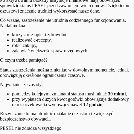
Po aktywowaniu blokady instytucje finansowe mają obowiązek
sprawdzić status PESEL przed zawarciem wielu umów. Dzięki temu
oszustowi znacznie trudniej wykorzystać nasze dane.
Co ważne, zastrzeżenie nie utrudnia codziennego funkcjonowania.
Nadal można:
korzystać z opieki zdrowotnej,
realizować e-recepty,
robić zakupy,
załatwiać większość spraw urzędowych.
O czym trzeba pamiętać?
Status zastrzeżenia można zmieniać w dowolnym momencie, jednak
obowiązują określone ograniczenia czasowe.
Najważniejsze zasady:
pomiędzy kolejnymi zmianami statusu musi minąć
30 minut
,
przy wypłatach dużych kwot gotówki obowiązuje dodatkowy
okres oczekiwania wynoszący nawet
12 godzin
.
Rozwiązanie to ma utrudnić działanie oszustom i zwiększyć
bezpieczeństwo obywateli.
PESEL nie zdradza wszystkiego