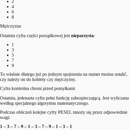
2
4
6
8
Mężczyzna
Ostatnia cyfra części porządkowej jest
nieparzysta
:
1
3
5
7
9
To właśnie dlatego już po jednym spojrzeniu na numer można ustalić,
czy należy on do kobiety czy mężczyzny.
Cyfra kontrolna chroni przed pomyłkami
Ostatnia, jedenasta cyfra pełni funkcję zabezpieczającą. Jest wyliczana
według specjalnego algorytmu matematycznego.
Podczas obliczeń kolejne cyfry PESEL mnoży się przez odpowiednie
wagi:
1 – 3 – 7 – 9 – 1 – 3 – 7 – 9 – 1 – 3 – 1