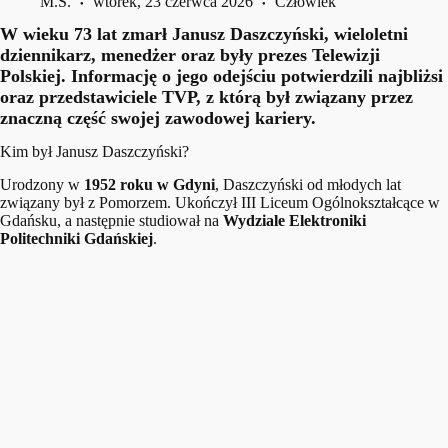
M.S.
wtorek, 23 czerwca 2026
Człowiek
W wieku 73 lat zmarł Janusz Daszczyński, wieloletni
dziennikarz, menedżer oraz były prezes Telewizji
Polskiej. Informację o jego odejściu potwierdzili najbliżsi
oraz przedstawiciele TVP, z którą był związany przez
znaczną część swojej zawodowej kariery.
Kim był Janusz Daszczyński?
Urodzony w
1952 roku w Gdyni
, Daszczyński od młodych lat
związany był z Pomorzem. Ukończył III Liceum Ogólnokształcące w
Gdańsku, a następnie studiował na
Wydziale Elektroniki
Politechniki Gdańskiej
.