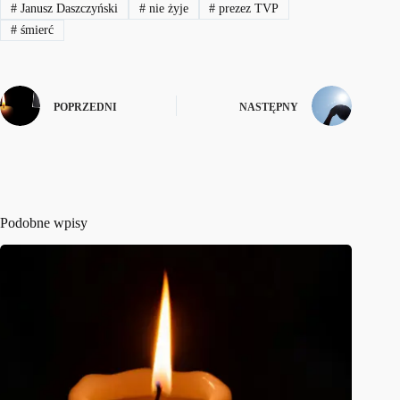
#
Janusz Daszczyński
#
nie żyje
#
prezez TVP
#
śmierć
POPRZEDNI
NASTĘPNY
Podobne wpisy