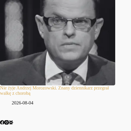
Nie żyje Andrzej Morozowski. Znany dziennikarz przegrał
walkę z chorobą
2026-08-04