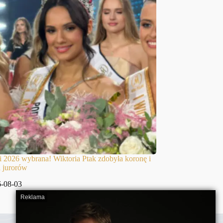
i 2026 wybrana! Wiktoria Ptak zdobyła koronę i
 jurorów
-08-03