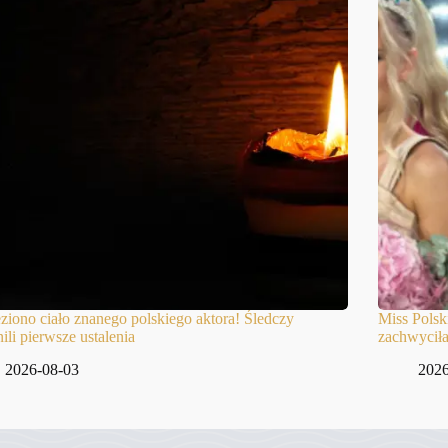
ziono ciało znanego polskiego aktora! Śledczy
Miss Polsk
ili pierwsze ustalenia
zachwyciła
2026-08-03
2026