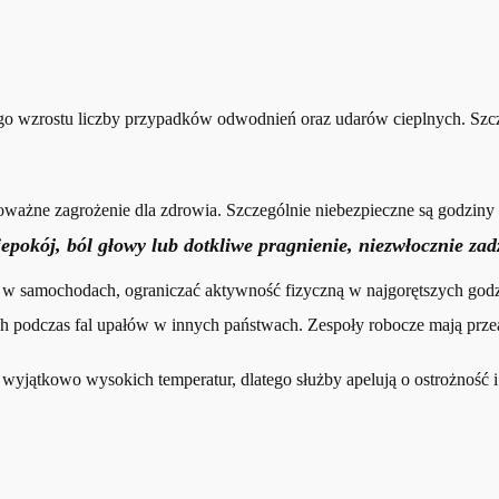
o wzrostu liczby przypadków odwodnień oraz udarów cieplnych. Szczeg
ważne zagrożenie dla zdrowia. Szczególnie niebezpieczne są godziny 
iepokój, ból głowy lub dotkliwe pragnienie, niezwłocznie za
ąt w samochodach, ograniczać aktywność fizyczną w najgorętszych god
odczas fal upałów w innych państwach. Zespoły robocze mają przeanali
 wyjątkowo wysokich temperatur, dlatego służby apelują o ostrożnoś