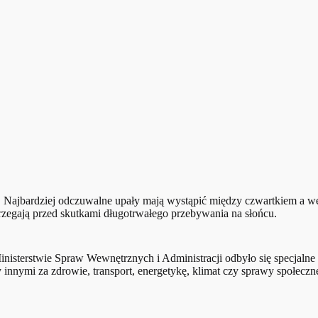
ę. Najbardziej odczuwalne upały mają wystąpić między czwartkiem a w
rzegają przed skutkami długotrwałego przebywania na słońcu.
isterstwie Spraw Wewnętrznych i Administracji odbyło się specjaln
 innymi za zdrowie, transport, energetykę, klimat czy sprawy społeczn