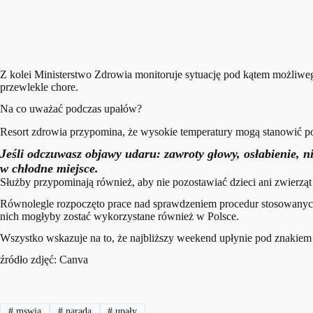
Z kolei Ministerstwo Zdrowia monitoruje sytuację pod kątem możliweg
przewlekle chore.
Na co uważać podczas upałów?
Resort zdrowia przypomina, że wysokie temperatury mogą stanowić po
Jeśli odczuwasz objawy udaru: zawroty głowy, osłabienie, n
w chłodne miejsce.
Służby przypominają również, aby nie pozostawiać dzieci ani zwierz
Równolegle rozpoczęto prace nad sprawdzeniem procedur stosowanych p
nich mogłyby zostać wykorzystane również w Polsce.
Wszystko wskazuje na to, że najbliższy weekend upłynie pod znakiem
źródło zdjęć: Canva
#
mswia
#
narada
#
upały