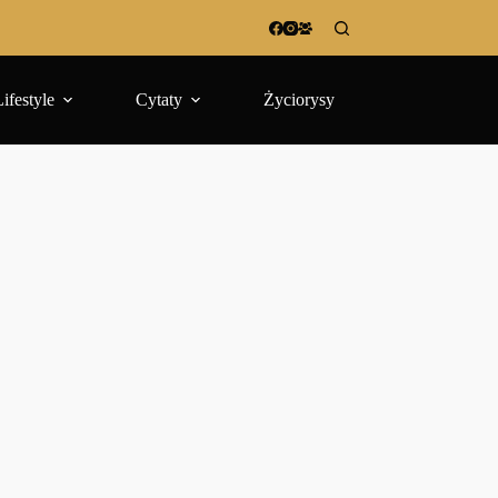
Lifestyle
Cytaty
Życiorysy