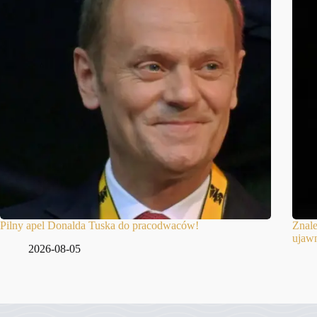
Pilny apel Donalda Tuska do pracodwaców!
Znale
ujawn
2026-08-05