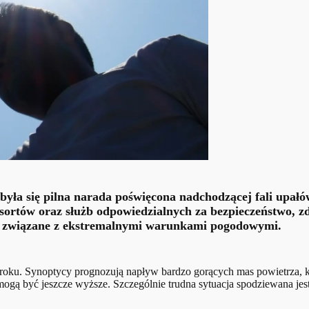
ła się pilna narada poświęcona nadchodzącej fali upałów
resortów oraz służb odpowiedzialnych za bezpieczeństwo, 
o związane z ekstremalnymi warunkami pogodowymi.
 roku. Synoptycy prognozują napływ bardzo gorących mas powietrza, k
mogą być jeszcze wyższe. Szczególnie trudna sytuacja spodziewana jest