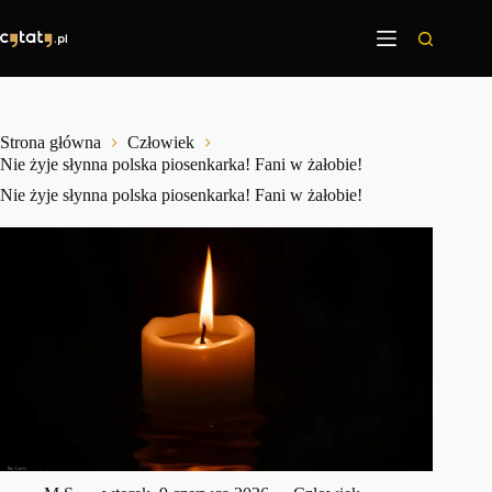
Przejdź
do
treści
Strona główna
Człowiek
Nie żyje słynna polska piosenkarka! Fani w żałobie!
Nie żyje słynna polska piosenkarka! Fani w żałobie!