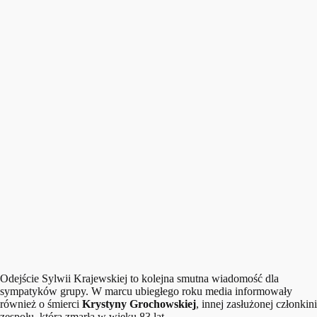
Odejście Sylwii Krajewskiej to kolejna smutna wiadomość dla
sympatyków grupy. W marcu ubiegłego roku media informowały
również o śmierci
Krystyny Grochowskiej
, innej zasłużonej członkini
zespołu, która zmarła w wieku 83 lat.