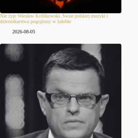
Nie żyje Wiesław Królikowski. Świat polskiej muzyki i
dziennikarstwa pogrążony w żałobie
2026-08-05