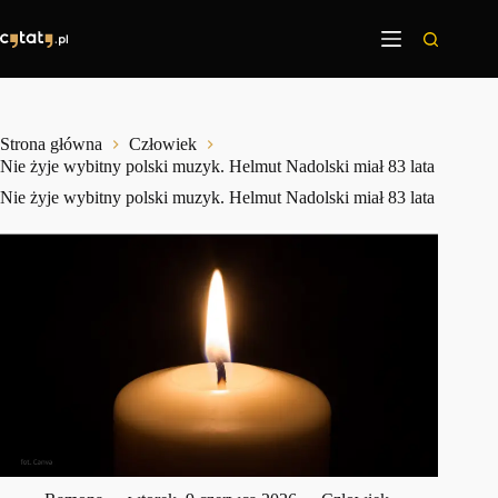
Przejdź
do
treści
Strona główna
Człowiek
Nie żyje wybitny polski muzyk. Helmut Nadolski miał 83 lata
Nie żyje wybitny polski muzyk. Helmut Nadolski miał 83 lata