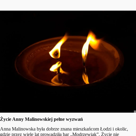
Życie Anny Malinowskiej pełne wyzwań
Anna Malinowska była dobrze znana mieszkańcom Łodzi i okolic,
gdzie przez wiele lat prowadziła bar „Modrzewiak”. Życie nie