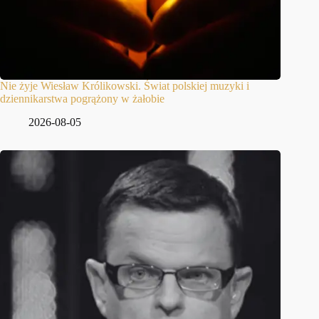
Nie żyje Wiesław Królikowski. Świat polskiej muzyki i
dziennikarstwa pogrążony w żałobie
2026-08-05