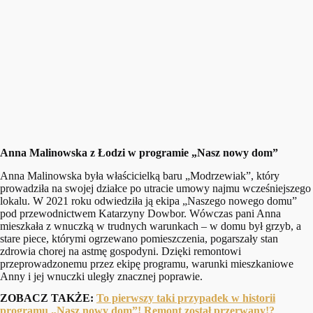
Anna Malinowska z Łodzi w programie „Nasz nowy dom”
Anna Malinowska była właścicielką baru „Modrzewiak”, który
prowadziła na swojej działce po utracie umowy najmu wcześniejszego
lokalu. W 2021 roku odwiedziła ją ekipa „Naszego nowego domu”
pod przewodnictwem Katarzyny Dowbor. Wówczas pani Anna
mieszkała z wnuczką w trudnych warunkach – w domu był grzyb, a
stare piece, którymi ogrzewano pomieszczenia, pogarszały stan
zdrowia chorej na astmę gospodyni. Dzięki remontowi
przeprowadzonemu przez ekipę programu, warunki mieszkaniowe
Anny i jej wnuczki uległy znacznej poprawie.
ZOBACZ TAKŻE:
To pierwszy taki przypadek w historii
programu „Nasz nowy dom”! Remont został przerwany!?