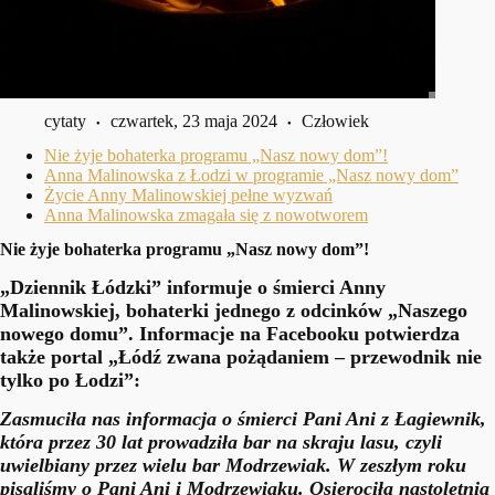
cytaty
czwartek, 23 maja 2024
Człowiek
Nie żyje bohaterka programu „Nasz nowy dom”!
Anna Malinowska z Łodzi w programie „Nasz nowy dom”
Życie Anny Malinowskiej pełne wyzwań
Anna Malinowska zmagała się z nowotworem
Nie żyje bohaterka programu „Nasz nowy dom”!
„Dziennik Łódzki” informuje o śmierci Anny
Malinowskiej, bohaterki jednego z odcinków „Naszego
nowego domu”. Informacje na Facebooku potwierdza
także portal „Łódź zwana pożądaniem – przewodnik nie
tylko po Łodzi”:
Zasmuciła nas informacja o śmierci Pani Ani z Łagiewnik,
która przez 30 lat prowadziła bar na skraju lasu, czyli
uwielbiany przez wielu bar Modrzewiak. W zeszłym roku
pisaliśmy o Pani Ani i Modrzewiaku. Osierociła nastoletnią