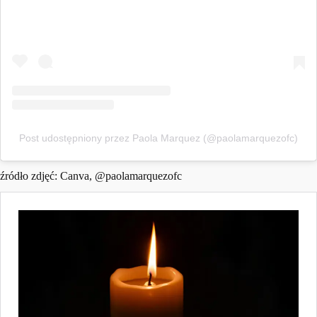
Post udostępniony przez Paola Marquez (@paolamarquezofc)
źródło zdjęć: Canva, @
paolamarquezofc