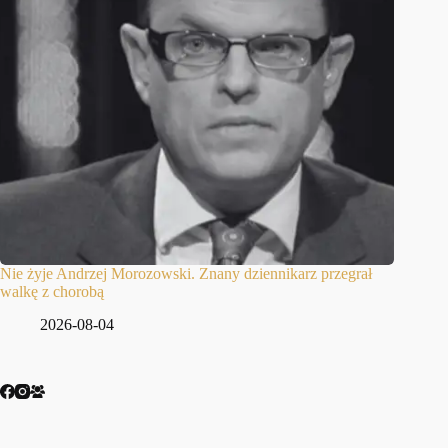
Nie żyje Andrzej Morozowski. Znany dziennikarz przegrał
walkę z chorobą
2026-08-04