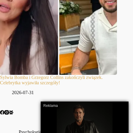
Sylwia Bomba i Grzegorz Collins zakończyli związek.
Celebrytka wyjawiła szczegóły!
2026-07-31
Psychologia
Szczęście
Wojna
Wolność